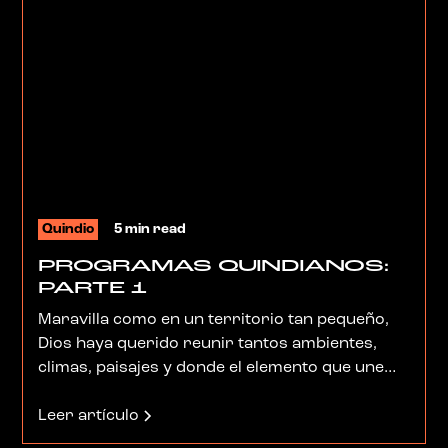
Quindio
5 min read
PROGRAMAS QUINDIANOS:
PARTE 1
Maravilla como en un territorio tan pequeño,
Dios haya querido reunir tantos ambientes,
climas, paisajes y donde el elemento que une
esta divina diversidad sea la amabilidad,
pulcritud y tesón de las gentes que allí destinó.
Leer artículo
Y es en esta Perla de Colombia, que nosotros