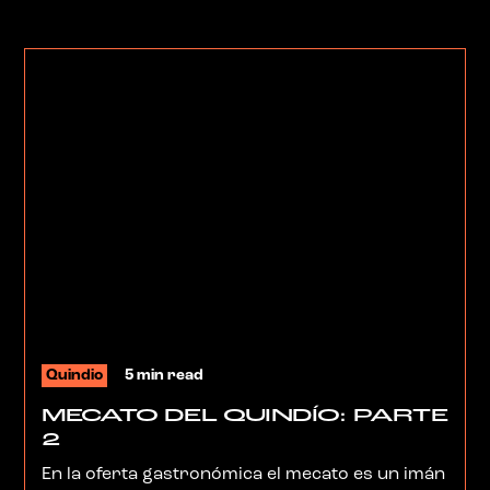
los quindianos disfrutamos de programas
sencillos, cercanos a la tierra y a nuestra
cultura. A continuación les presentamos
algunos de ellos.
Quindio
5 min read
MECATO DEL QUINDÍO: PARTE
2
En la oferta gastronómica el mecato es un imán