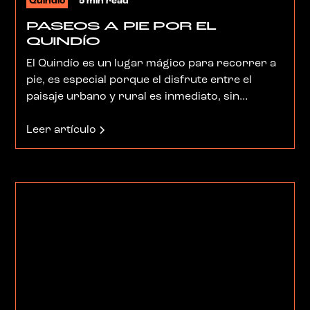
Quindio
5 min read
PASEOS A PIE POR EL
QUINDÍO
El Quindío es un lugar mágico para recorrer a
pie, es especial porque el disfrute entre el
paisaje urbano y rural es inmediato, sin
transiciones, yasi, a escasos metros de
cualquier centro urbano ya nos encontramos
Leer artículo
en medio de exuberante naturaleza. Aquí
caminar es seguro, limpio y edificante, además
es fácil pues encuentras sitios de refrigerio y
reposo en casi todas las rutas. Estas caminatas
que hoy presentamos requieren de una
mañana para realizarlas sin afán y ninguna
supera los 15 kilometros. Sombrero, perrero,
y a caminar se dijo.