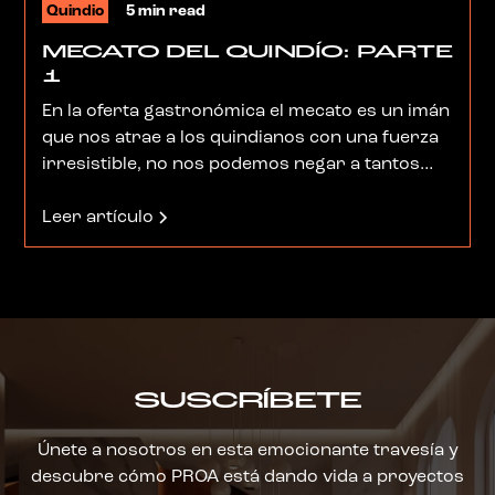
Quindio
5 min read
MECATO DEL QUINDÍO: PARTE
1
En la oferta gastronómica el mecato es un imán
que nos atrae a los quindianos con una fuerza
irresistible, no nos podemos negar a tantos
placeres instantáneos que nos regalan tantos
mecateaderos y que son publicitados por la voz
Leer artículo
a voz de los golosos. A continuación, los más
reconocidos no necesariamente en orden de
popularidad.
SUSCRÍBETE
Únete a nosotros en esta emocionante travesía y
descubre cómo PROA está dando vida a proyectos