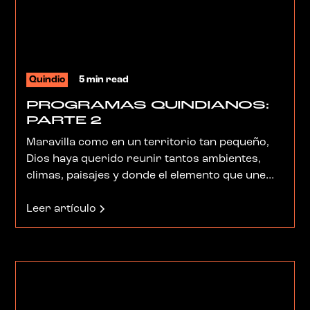
Quindio
5 min read
PROGRAMAS QUINDIANOS:
PARTE 2
Maravilla como en un territorio tan pequeño,
Dios haya querido reunir tantos ambientes,
climas, paisajes y donde el elemento que une
esta divina diversidad sea la amabilidad,
pulcritud y tesón de las gentes que allí destinó.
Leer artículo
Y es en esta Perla de Colombia, que nosotros
los quindianos disfrutamos de programas
sencillos, cercanos a la tierra y a nuestra
cultura. A continuación les presentamos la
segunda entrega de algunos de ellos.