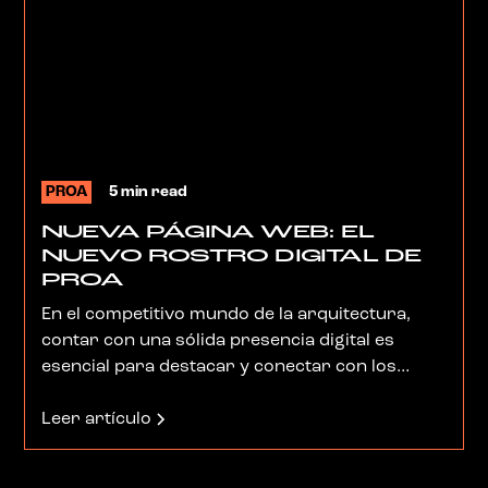
PROA
5 min read
NUEVA PÁGINA WEB: EL
NUEVO ROSTRO DIGITAL DE
PROA
En el competitivo mundo de la arquitectura,
contar con una sólida presencia digital es
esencial para destacar y conectar con los
clientes. En PROArquitectura, nos complace
anunciar el lanzamiento de nuestra nueva
Leer artículo
página web, que no solo refleja nuestra
identidad como empresa, sino que también