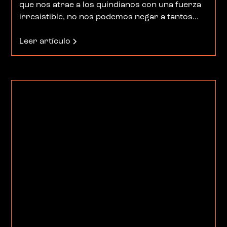
que nos atrae a los quindianos con una fuerza
irresistible, no nos podemos negar a tantos
placeres instantáneos que nos regalan tantos
mecateaderos y que son publicitados por la voz
Leer artículo
a voz de los golosos. A continuación, los más
reconocidos no necesariamente en orden de
popularidad.