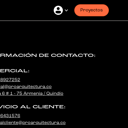
Proyectos
ORMACIÓN DE CONTACTO:
ERCIAL:
78927252
al@proarquitectura.co
 6 # 1 - 75 Armenia / Quindío
ICIO AL CLIENTE:
86431576
oalcliente@proarquitectura.co