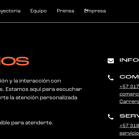
ayectoria
Equipo
Prensa
Empresa
NOS
INF
COM
ón y la interacción con
+57 31
es. Estamos aquí para escuchar
comerci
rte la atención personalizada
Carrera
SERV
ible para atenderte.
+57 31
servici