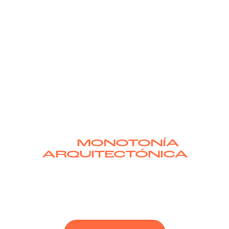
ROMPIENDO EL MAR DE
LA
MONOTONÍA
ARQUITECTÓNICA
Diseñamos, promocionamos y desarrollamos
proyectos comerciales y residenciales que marcan
tendencia.